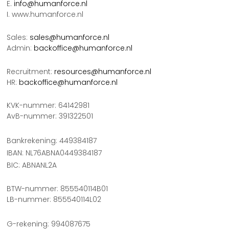
E.
info@humanforce.nl
I. www.humanforce.nl
Sales:
sales@humanforce.nl
Admin:
backoffice@humanforce.nl
Recruitment:
resources@humanforce.nl
HR:
backoffice@humanforce.nl
KVK-nummer: 64142981
AvB-nummer: 391322501
Bankrekening: 449384187
IBAN: NL76ABNA0449384187
BIC: ABNANL2A
BTW-nummer: 855540114B01
LB-nummer: 855540114L02
G-rekening: 994087675