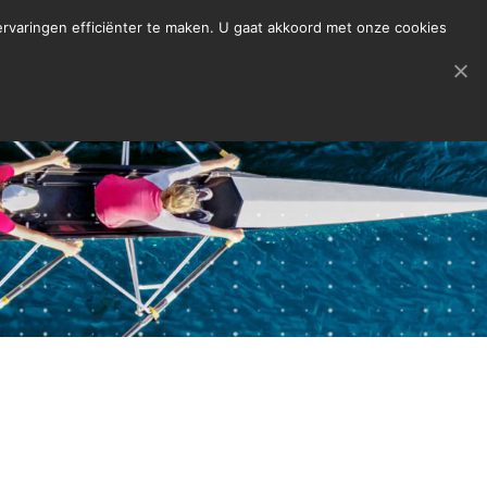
rvaringen efficiënter te maken. U gaat akkoord met onze cookies
me
jobs.
overheid.
opdrachtgevers.
contact.