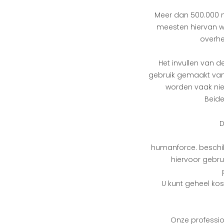
Meer dan 500.000 me
meesten hiervan we
overhe
Het invullen van d
gebruik gemaakt van
worden vaak nie
Beide
D
humanforce. beschik
hiervoor gebru
U kunt geheel ko
Onze professio