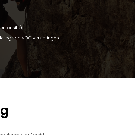
en onsite)
deling van VOG verklaringen
ng
ting Normering Arbeid