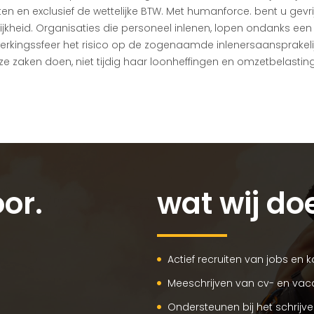
sten en exclusief de wettelijke BTW. Met humanforce. bent u gev
jkheid. Organisaties die personeel inlenen, lopen ondanks een j
erkingssfeer het risico op de zogenaamde inlenersaansprakelijk
 zaken doen, niet tijdig haar loonheffingen en omzetbelastin
or.
wat wij do
Actief recruiten van jobs en 
Meeschrijven van cv- en vac
Ondersteunen bij het schrijv