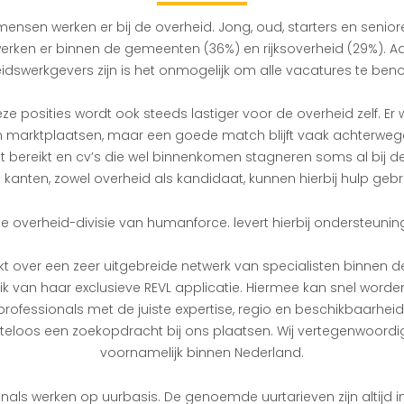
nsen werken er bij de overheid. Jong, oud, starters en senior
rken er binnen de gemeenten (36%) en rijksoverheid (29%). A
idswerkgevers zijn is het onmogelijk om alle vacatures te be
eze posities wordt ook steeds lastiger voor de overheid zelf. Er
 marktplaatsen, maar een goede match blijft vaak achterwe
t bereikt en cv’s die wel binnenkomen stagneren soms al bij de
 kanten, zowel overheid als kandidaat, kunnen hierbij hulp gebr
e overheid-divisie van humanforce. levert hierbij ondersteunin
t over een zeer uitgebreide netwerk van specialisten binnen 
ik van haar exclusieve REVL applicatie. Hiermee kan snel word
professionals met de juiste expertise, regio en beschikbaarheid
steloos een zoekopdracht bij ons plaatsen. Wij vertegenwoordi
voornamelijk binnen Nederland.
nals werken op uurbasis. De genoemde uurtarieven zijn altijd inc