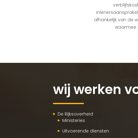
verblijfsko
inlenersaansprakeli
afhankelijk van de w
waarmee ze
wij werken vo
De Rijksoverheid
Ministeries
Uitvoerende diensten