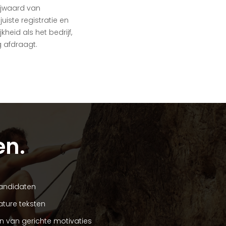
rijwaard van
uiste registratie en
heid als het bedrijf,
g afdraagt.
en.
kandidaten
ature teksten
en van gerichte motivaties