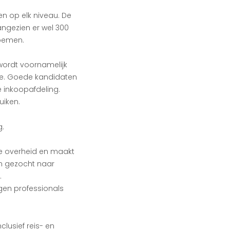
en op elk niveau. De
angezien er wel 300
noemen.
 wordt voornamelijk
ge. Goede kandidaten
 inkoopafdeling.
uiken.
g.
de overheid en maakt
en gezocht naar
.
gen professionals
lusief reis- en