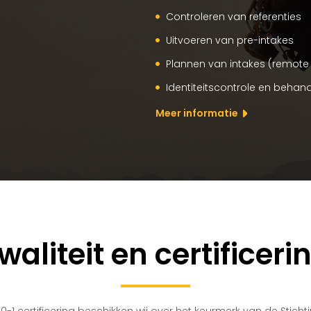
Controleren van referenties
Uitvoeren van pre-intakes
Plannen van intakes (remote 
Identiteitscontrole en behan
Meer informatie
waliteit en certificeri
0-1 certificering beschikken wij over het keurmerk van de Stich